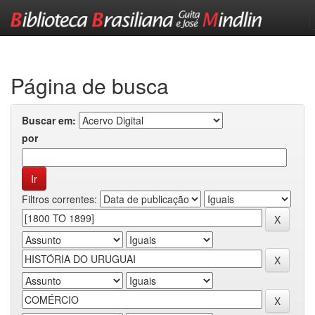
Skip
navigation
Página de busca
Buscar em:
por
Filtros correntes: