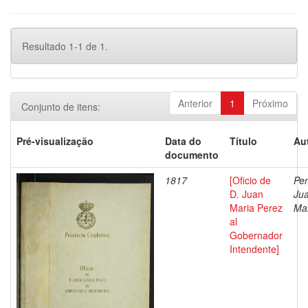
Resultado 1-1 de 1.
Anterior
1
Próximo
Conjunto de itens:
Pré-visualização
Data do
Título
Au
documento
1817
[Oficio de
Per
D. Juan
Ju
Maria Perez
Ma
al
Gobernador
Intendente]