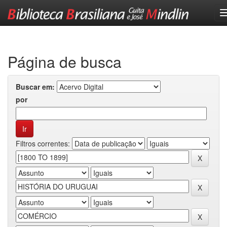
Skip
navigation
Página de busca
Buscar em:
por
Filtros correntes: