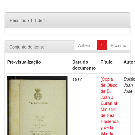
Resultado 1-1 de 1.
Anterior
1
Próximo
Conjunto de itens:
Pré-visualização
Data do
Título
Autor
documento
1817
[Copia
Durán
de Oficio
Juan
de D.
José
Juan J.
Duran al
Ministro
de Real
Hacienda
y de la
Isla de