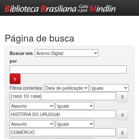
Skip
navigation
Página de busca
Buscar em:
por
Filtros correntes: