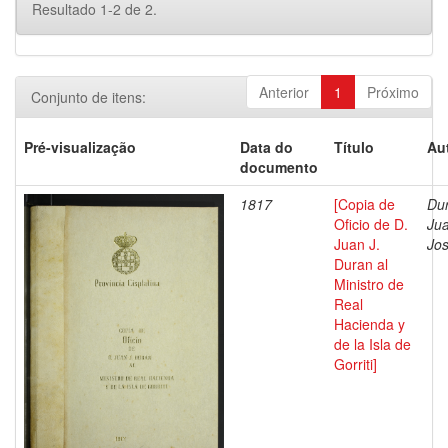
Resultado 1-2 de 2.
Anterior
1
Próximo
Conjunto de itens:
Pré-visualização
Data do
Título
Au
documento
1817
[Copia de
Du
Oficio de D.
Ju
Juan J.
Jo
Duran al
Ministro de
Real
Hacienda y
de la Isla de
Gorriti]