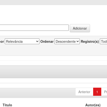
por
Ordenar
Registro(s)
Anterior
1
P
Título
Autor(es)