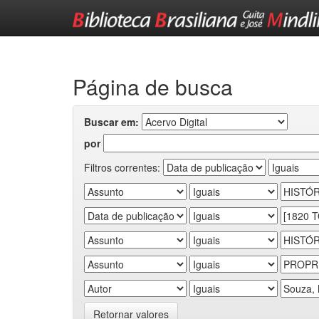
Skip
navigation
Página de busca
Buscar em:
por
Filtros correntes:
Retornar valores