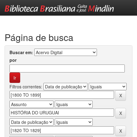
Skip
navigation
Página de busca
Buscar em:
por
Filtros correntes: