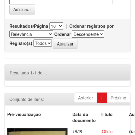
Resultados/Página
|
Ordenar registros por
Ordenar
Registro(s)
Resultado 1-1 de 1.
Anterior
1
Próximo
Conjunto de itens:
Pré-visualização
Data do
Título
Au
documento
1828
[Oficio
Ga