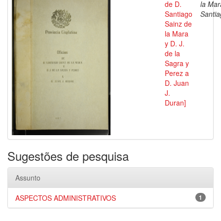
de D.
la Mar
Santiago
Santia
Sainz de
la Mara
y D. J.
de la
Sagra y
Perez a
D. Juan
J.
Duran]
Sugestões de pesquisa
Assunto
ASPECTOS ADMINISTRATIVOS
1