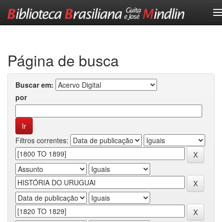
Skip
navigation
Página de busca
Buscar em:
por
Filtros correntes: