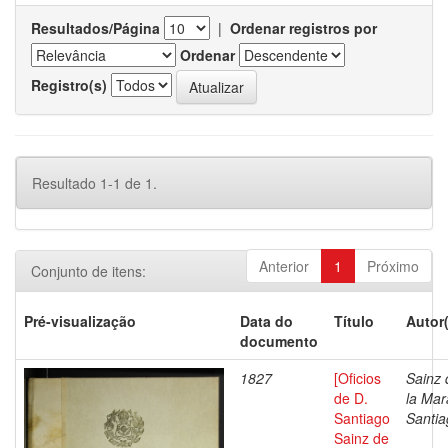
Resultados/Página
|
Ordenar registros por
Ordenar
Registro(s)
Resultado 1-1 de 1.
Anterior
1
Próximo
Conjunto de itens:
Pré-visualização
Data do
Título
Autor
documento
1827
[Oficios
Sainz 
de D.
la Mar
Santiago
Santia
Sainz de