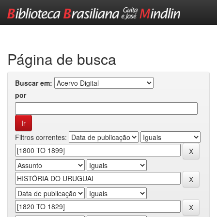
Skip
navigation
Página de busca
Buscar em:
por
Filtros correntes: