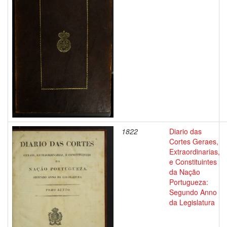
1822
Diario das
Cortes Geraes,
Extraordinarias,
e Constituintes
da Nação
Portugueza:
Segundo Anno
da Legislatura