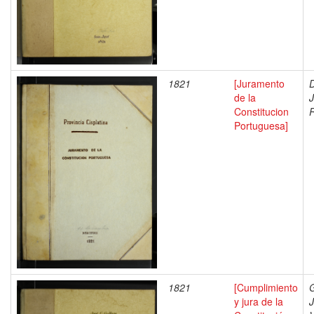
1821
[Juramento
D
de la
Constitucion
Portuguesa]
1821
[Cumplimiento
G
y jura de la