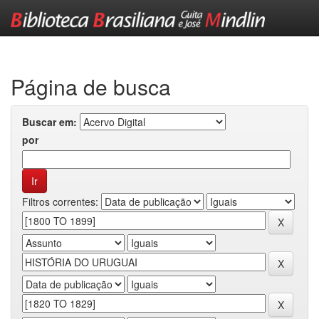
Skip
navigation
Página de busca
Buscar em:
por
Filtros correntes: