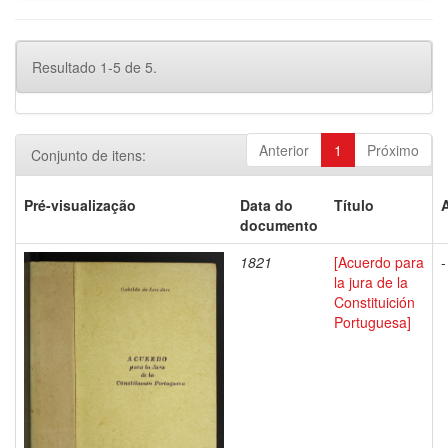
Resultado 1-5 de 5.
Anterior
1
Próximo
Conjunto de itens:
Pré-visualização
Data do
Título
documento
1821
[Acuerdo para
-
la jura de la
Constituición
Portuguesa]