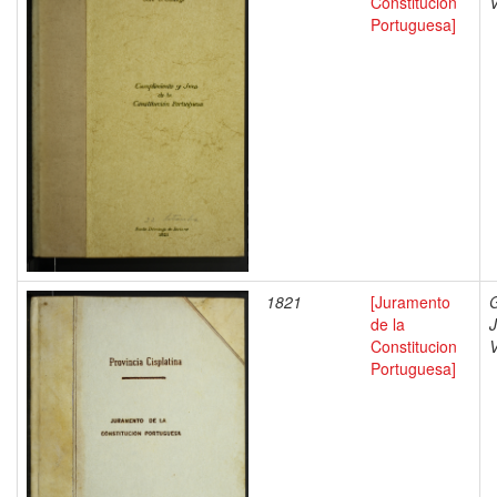
Constitución
V
Portuguesa]
1821
[Juramento
G
de la
Constitucion
V
Portuguesa]