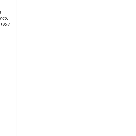
,
s
rico,
-1836