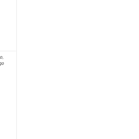
o,
go