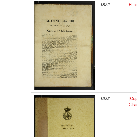
1822
El c
1822
[Co
Cisp