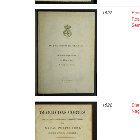
1822
Res
Rea
Sem
1822
Diar
Naç