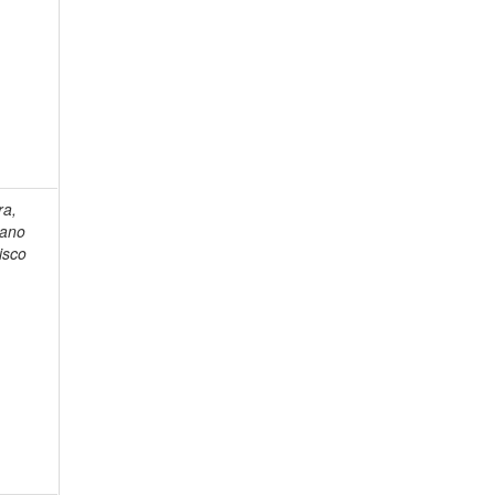
ra,
ano
isco