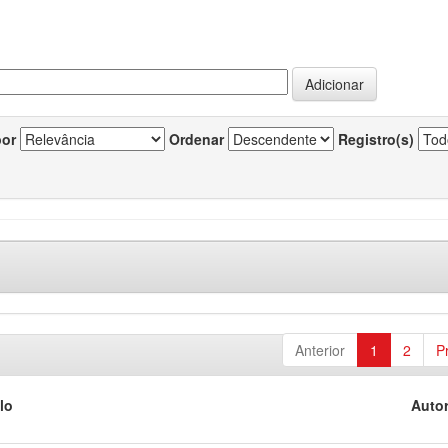
por
Ordenar
Registro(s)
Anterior
1
2
P
lo
Autor