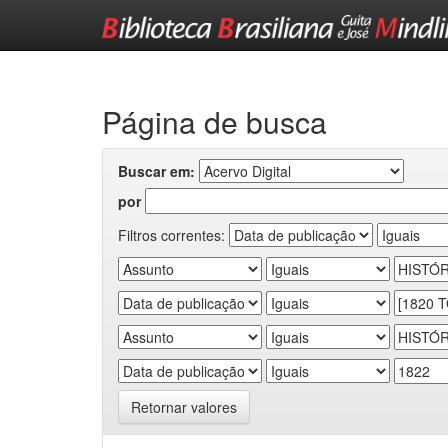
Skip
navigation
Página de busca
Buscar em:
por
Filtros correntes:
Retornar valores