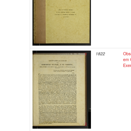
1822
Obs
em C
Exer