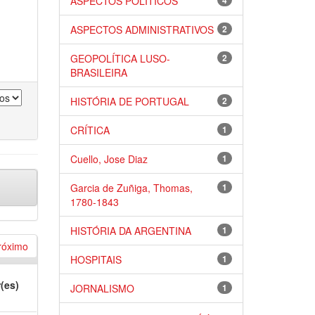
ASPECTOS POLÍTICOS
4
ASPECTOS ADMINISTRATIVOS
2
GEOPOLÍTICA LUSO-
2
BRASILEIRA
HISTÓRIA DE PORTUGAL
2
CRÍTICA
1
Cuello, Jose Diaz
1
Garcia de Zuñiga, Thomas,
1
1780-1843
HISTÓRIA DA ARGENTINA
1
róximo
HOSPITAIS
1
(es)
JORNALISMO
1