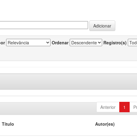
por
Ordenar
Registro(s)
Anterior
1
P
Título
Autor(es)