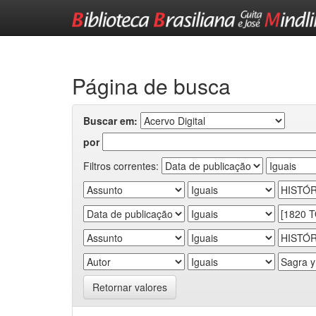
Skip
navigation
Página de busca
Buscar em:
por
Filtros correntes:
Retornar valores