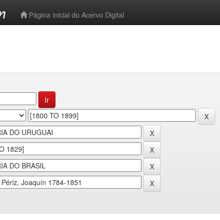
-->
Página inicial do Acervo Digital