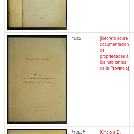
1823
[Decreto sobre
documentacion
de
propriedades a
los habitantes
de la Provincia]
[1825];
[Oficio a D.