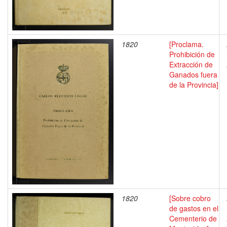
1820
[Proclama.
Prohibición de
Extracción de
Ganados fuera
de la Provincia]
1820
[Sobre cobro
de gastos en el
Cementerio de