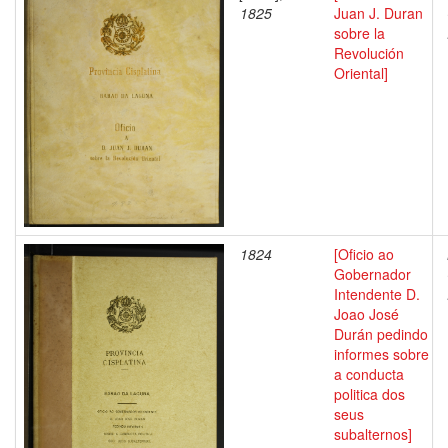
1825
Juan J. Duran
sobre la
Revolución
Oriental]
1824
[Oficio ao
Gobernador
Intendente D.
Joao José
Durán pedindo
informes sobre
a conducta
politica dos
seus
subalternos]