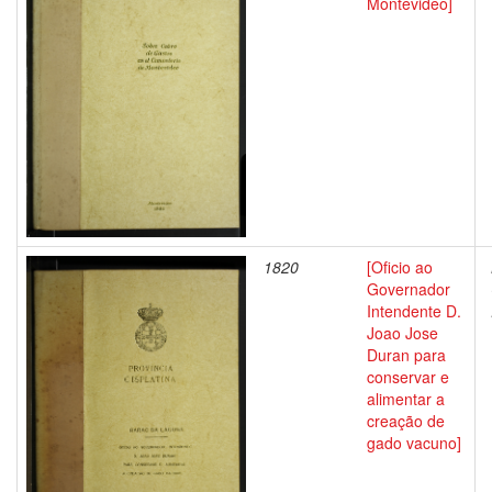
Montevideo]
1820
[Oficio ao
Governador
Intendente D.
Joao Jose
Duran para
conservar e
alimentar a
creação de
gado vacuno]