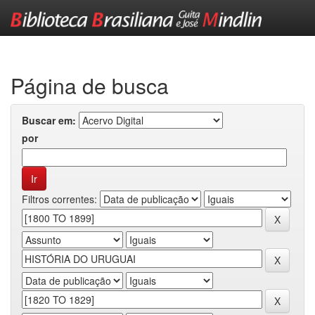
Skip
navigation
Página de busca
Buscar em:
por
Filtros correntes: