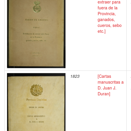
extraer para
fuera de la
Provincia,
ganados,
cueros, sebo
etc.]
1823
[Cartas
manuscritas a
D. Juan J.
Duran]