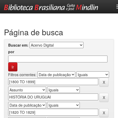
Skip
navigation
Página de busca
Buscar em:
por
Filtros correntes: