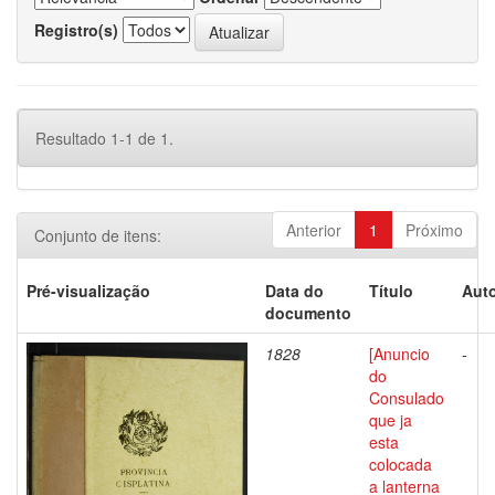
Registro(s)
Resultado 1-1 de 1.
Anterior
1
Próximo
Conjunto de itens:
Pré-visualização
Data do
Título
Auto
documento
1828
[Anuncio
-
do
Consulado
que ja
esta
colocada
a lanterna