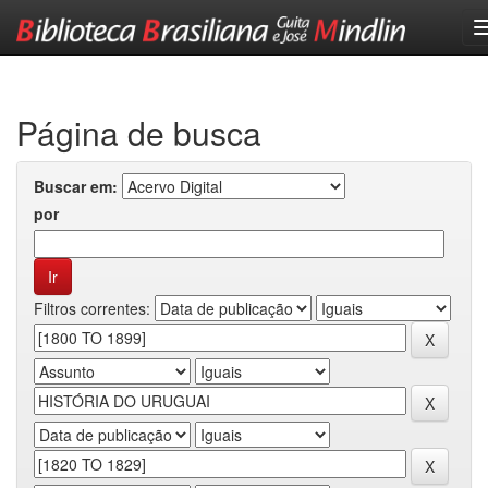
Skip
navigation
Página de busca
Buscar em:
por
Filtros correntes: