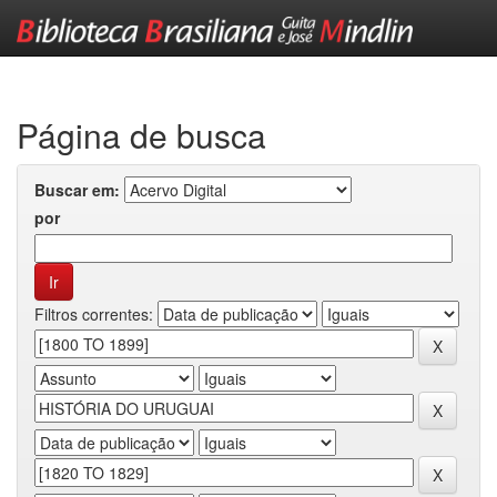
Skip
navigation
Página de busca
Buscar em:
por
Filtros correntes: