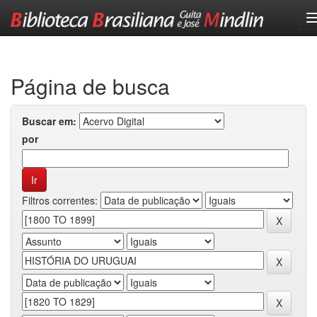
Skip
navigation
Página de busca
Buscar em:
por
Filtros correntes: