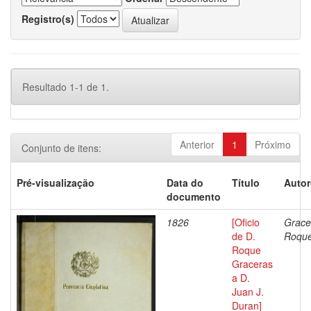
Registro(s)
Resultado 1-1 de 1.
Anterior
1
Próximo
Conjunto de itens:
Pré-visualização
Data do
Título
Autor
documento
1826
[Oficio
Grace
de D.
Roqu
Roque
Graceras
a D.
Juan J.
Duran]