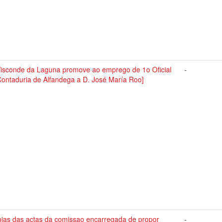
Visconde da Laguna promove ao emprego de 1o Oficial
-
Contaduria de Alfandega a D. José María Roo]
pias das actas da comissao encarregada de propor
-