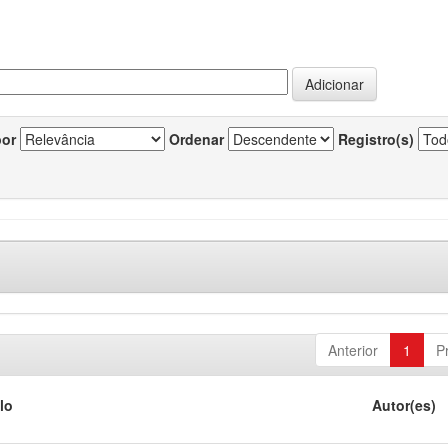
por
Ordenar
Registro(s)
Anterior
1
P
lo
Autor(es)