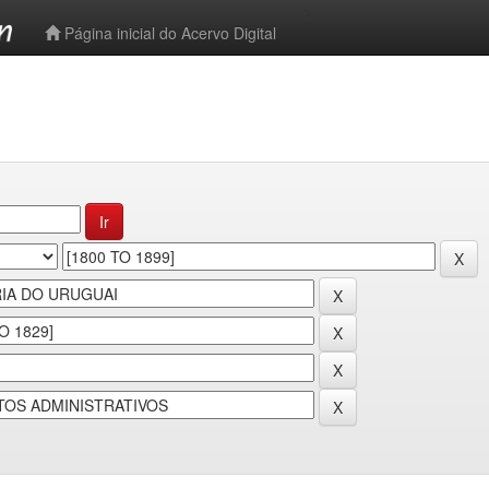
-->
Página inicial do Acervo Digital