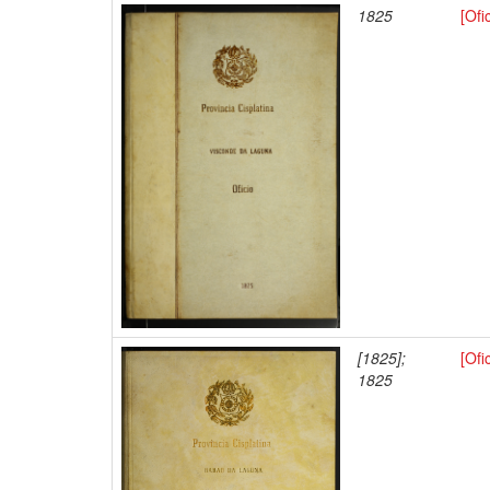
1825
[Ofi
[1825];
[Ofi
1825