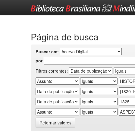
Skip
navigation
Página de busca
Buscar em:
por
Filtros correntes:
Retornar valores