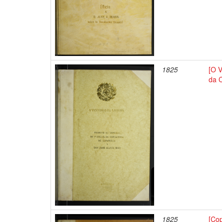
1825
[O 
da 
1825
[Co