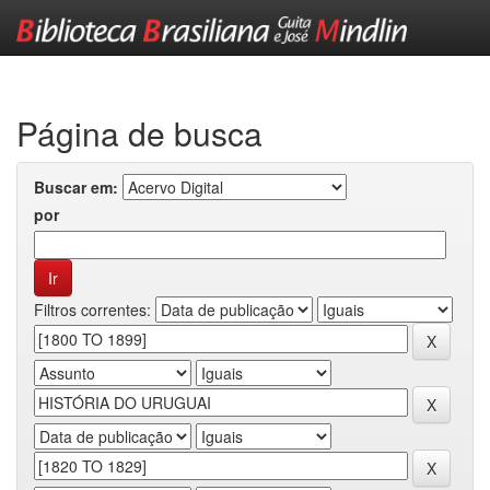
Skip
navigation
Página de busca
Buscar em:
por
Filtros correntes: