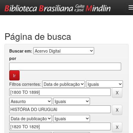
Skip
navigation
Página de busca
Buscar em:
por
Filtros correntes: