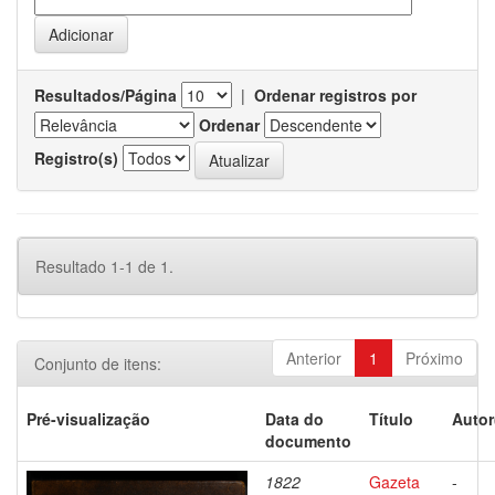
Resultados/Página
|
Ordenar registros por
Ordenar
Registro(s)
Resultado 1-1 de 1.
Anterior
1
Próximo
Conjunto de itens:
Pré-visualização
Data do
Título
Autor
documento
1822
Gazeta
-