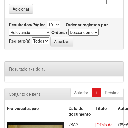
Resultados/Página
|
Ordenar registros por
Ordenar
Registro(s)
Resultado 1-1 de 1.
Anterior
1
Próximo
Conjunto de itens:
Pré-visualização
Data do
Título
Autor
documento
1822
[Oficio de
Olivei