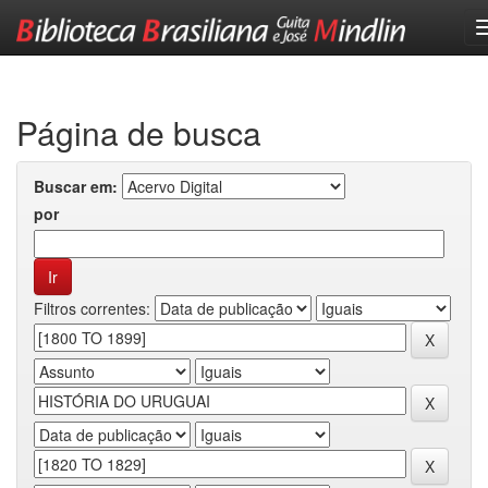
Skip
navigation
Página de busca
Buscar em:
por
Filtros correntes: