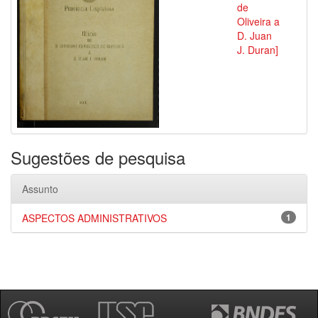
de
Oliveira a
D. Juan
J. Duran]
Sugestões de pesquisa
Assunto
ASPECTOS ADMINISTRATIVOS
1