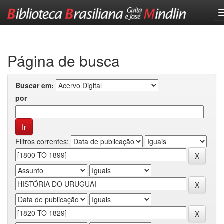
Skip
navigation
Página de busca
Buscar em:
por
Filtros correntes: