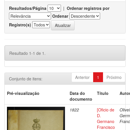
Resultados/Página
|
Ordenar registros por
Ordenar
Registro(s)
Resultado 1-1 de 1.
Anterior
1
Próximo
Conjunto de itens:
Pré-visualização
Data do
Título
Autor
documento
1822
[Oficio de
Olivei
D.
Germ
Germano
Franc
Francisco