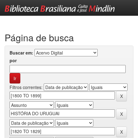
Skip
navigation
Página de busca
Buscar em:
por
Filtros correntes: