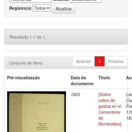
Registro(s)
Resultado 1-1 de 1.
Anterior
1
Próximo
Conjunto de itens:
Pré-visualização
Data do
Título
Au
documento
1820
[Sobre
Lec
cobro de
Ca
gastos en el
Fre
Cementerio
17
de
18
Montevideo]