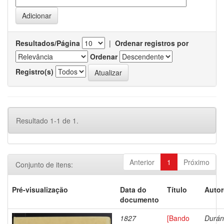
Resultados/Página
|
Ordenar registros por
Ordenar
Registro(s)
Resultado 1-1 de 1.
Anterior
1
Próximo
Conjunto de itens:
Pré-visualização
Data do
Título
Autor
documento
1827
[Bando
Durán