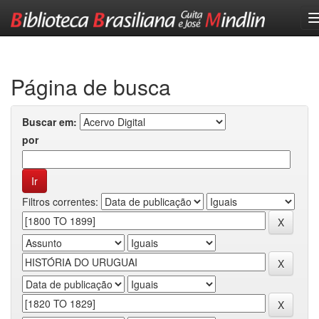
Skip
navigation
Página de busca
Buscar em:
por
Filtros correntes: