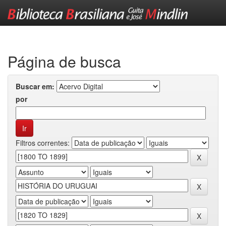
Skip
navigation
Página de busca
Buscar em:
por
Filtros correntes: