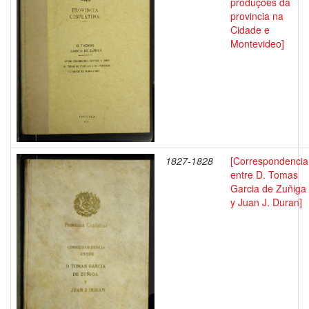
produçoes da
provincia na
Cidade e
Montevideo]
1827-1828
[Correspondencia
entre D. Tomas
Garcia de Zuñiga
y Juan J. Duran]