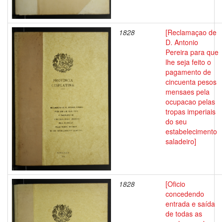
1828
[Reclamaçao de
D. Antonio
Pereira para que
lhe seja feito o
pagamento de
cincuenta pesos
mensaes pela
ocupacao pelas
tropas imperiais
do seu
estabelecimento
saladeiro]
1828
[Oficio
concedendo
entrada e saída
de todas as