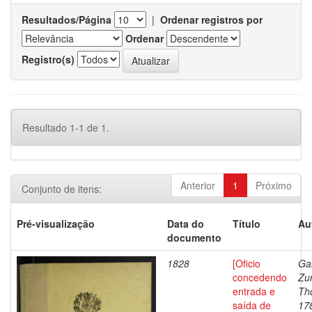
Resultados/Página
|
Ordenar registros por
Ordenar
Registro(s)
Resultado 1-1 de 1.
Anterior
1
Próximo
Conjunto de itens:
Pré-visualização
Data do
Título
Au
documento
1828
[Oficio
Ga
concedendo
Zu
entrada e
Th
saída de
17