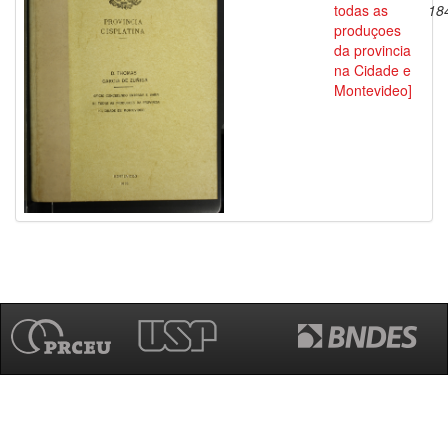
todas as
18
produçoes
da provincia
na Cidade e
Montevideo]