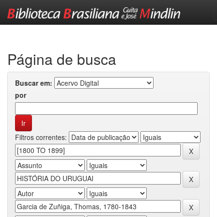
Skip
navigation
Página de busca
Buscar em:
por
Filtros correntes: