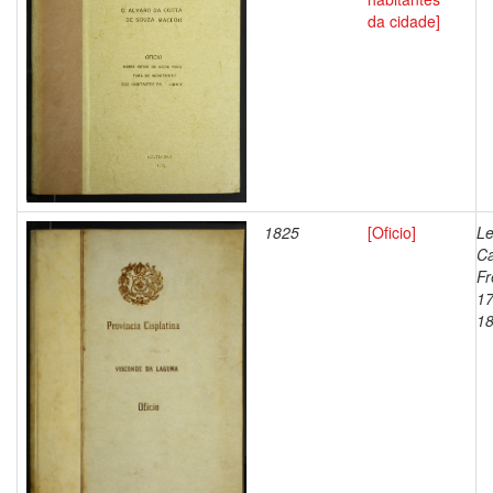
da cidade]
1825
[Oficio]
Le
Ca
Fr
17
1