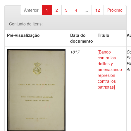
Anterior
1
2
3
4
...
12
Próximo
Conjunto de itens:
Pré-visualização
Data do
Título
Au
documento
1817
[Bando
Co
contra los
Se
delitos y
Pi
amenazando
Ar
represión
contra los
patriotas]