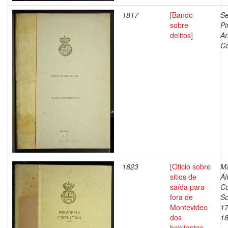
1817
[Bando
Se
sobre
Pi
delitos]
Ar
Co
1823
[Oficio sobre
M
sitios de
Ál
saída para
Co
fora de
So
Montevideo
17
dos
1
habitantes