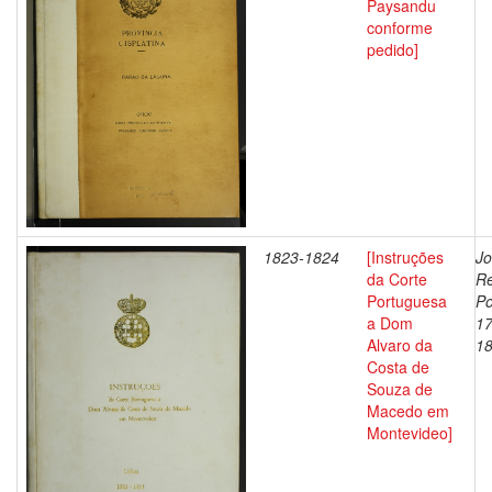
Paysandu
conforme
pedido]
1823-1824
[Instruções
Jo
da Corte
Re
Portuguesa
Po
a Dom
17
Alvaro da
1
Costa de
Souza de
Macedo em
Montevideo]