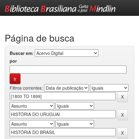
Skip
navigation
Página de busca
Buscar em:
por
Filtros correntes: