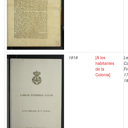
1818
[A los
Le
habitantes
Ca
de la
Fr
Colonia]
17
1