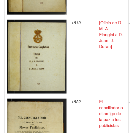
1819
[Oficio de D.
-
M. A.
Flangini a D.
Juan. J.
Duran]
1822
El
-
conciliador o
el amigo de
la paz a los
publicistas