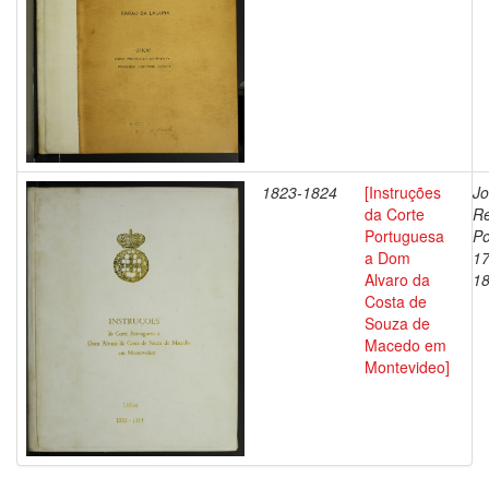
1823-1824
[Instruções
Jo
da Corte
Re
Portuguesa
Po
a Dom
17
Alvaro da
1
Costa de
Souza de
Macedo em
Montevideo]