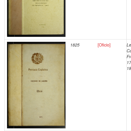
1825
[Oficio]
Le
Ca
Fr
17
1