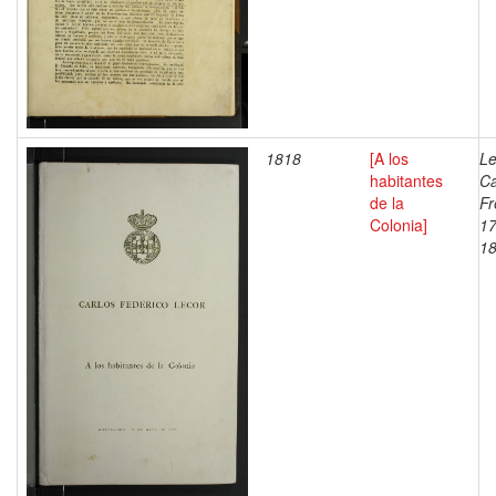
1818
[A los
Le
habitantes
Ca
de la
Fr
Colonia]
17
1