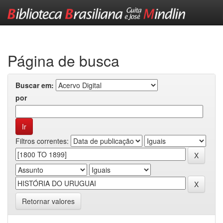
Skip
navigation
Página de busca
Buscar em:
por
Filtros correntes:
Retornar valores