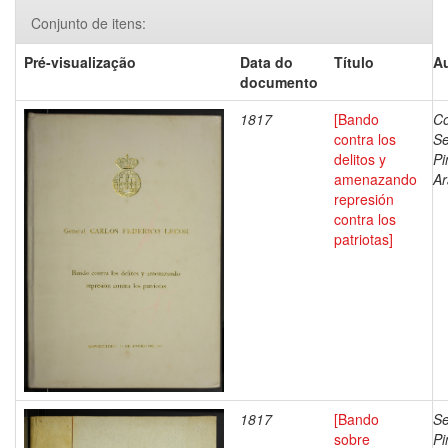
Conjunto de itens:
Pré-visualização
Data do
Título
Au
documento
1817
[Bando
Co
contra los
Se
delitos y
Pi
amenazando
Ar
represión
contra los
patriotas]
1817
[Bando
Se
sobre
Pi