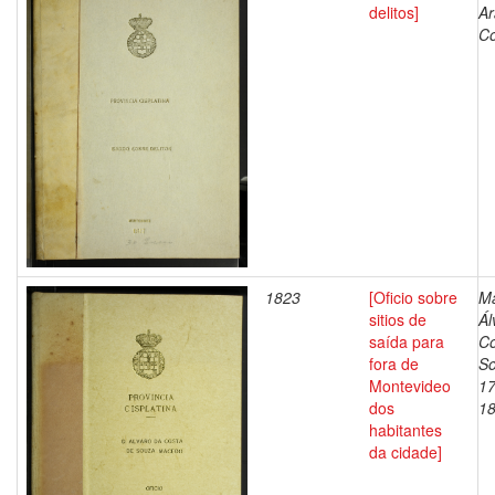
delitos]
Ar
Co
1823
[Oficio sobre
M
sitios de
Ál
saída para
Co
fora de
So
Montevideo
17
dos
1
habitantes
da cidade]