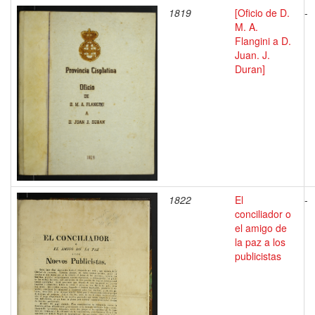
1819
[Oficio de D.
-
M. A.
Flangini a D.
Juan. J.
Duran]
1822
El
-
conciliador o
el amigo de
la paz a los
publicistas