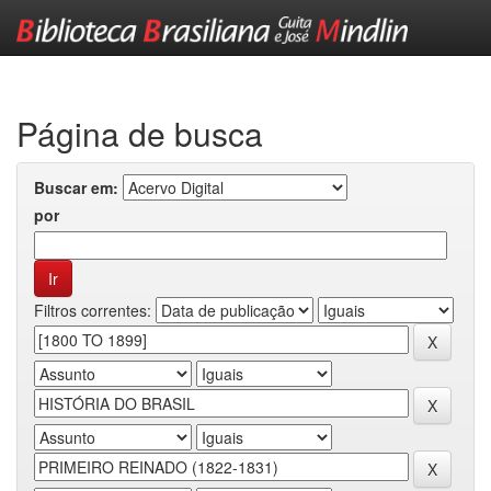
Skip
navigation
Página de busca
Buscar em:
por
Filtros correntes: