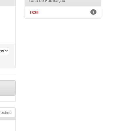
Data de Publicação
1839
1
róximo