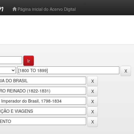
-->
Página inicial do Acervo Digital