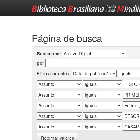
Skip
navigation
Página de busca
Buscar em:
por
Filtros correntes:
Retornar valores