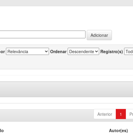
por
Ordenar
Registro(s)
Anterior
1
P
lo
Autor(es)