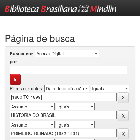
Skip
navigation
Página de busca
Buscar em:
por
Filtros correntes: