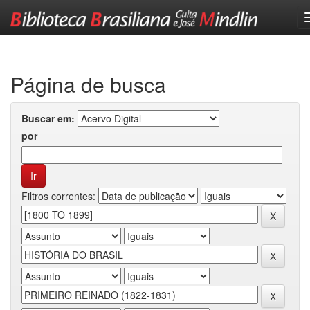
Skip
navigation
Página de busca
Buscar em:
por
Filtros correntes: