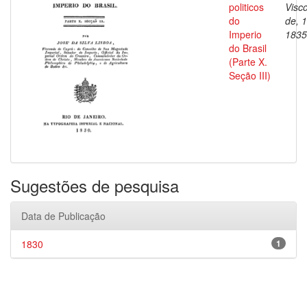
politicos
Visc
do
de, 
Imperio
1835
do Brasil
(Parte X.
Seção III)
Sugestões de pesquisa
Data de Publicação
1830
1