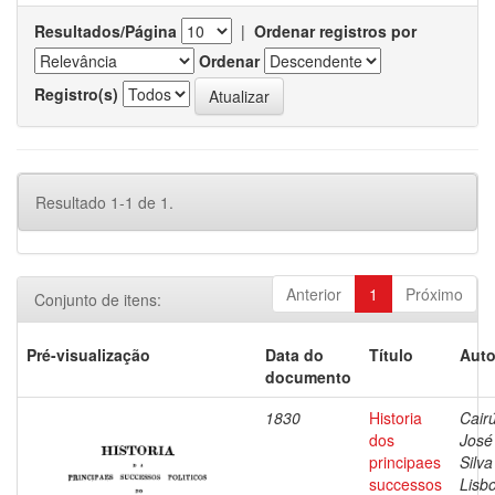
Resultados/Página
|
Ordenar registros por
Ordenar
Registro(s)
Resultado 1-1 de 1.
Anterior
1
Próximo
Conjunto de itens:
Pré-visualização
Data do
Título
Auto
documento
1830
Historia
Cairú
dos
José
principaes
Silva
successos
Lisb