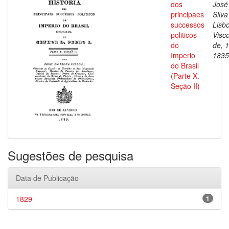
dos
José
principaes
Silva
successos
Lisb
politicos
Visc
do
de, 
Imperio
1835
do Brasil
(Parte X.
Seção II)
Sugestões de pesquisa
Data de Publicação
1829
1