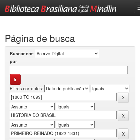
Skip
navigation
Página de busca
Buscar em:
por
Filtros correntes: