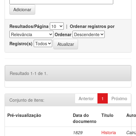
Resultados/Página
|
Ordenar registros por
Ordenar
Registro(s)
Resultado 1-1 de 1.
Anterior
1
Próximo
Conjunto de itens:
Pré-visualização
Data do
Título
Auto
documento
1829
Historia
Cairú