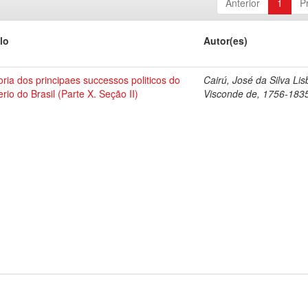
Anterior
1
P
lo
Autor(es)
oria dos principaes successos politicos do
Cairú, José da Silva Lis
rio do Brasil (Parte X. Seção II)
Visconde de, 1756-183