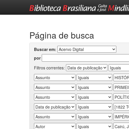
Skip
navigation
Página de busca
Buscar em:
por
Filtros correntes: