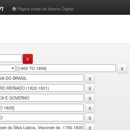
-->
Página inicial do Acervo Digital