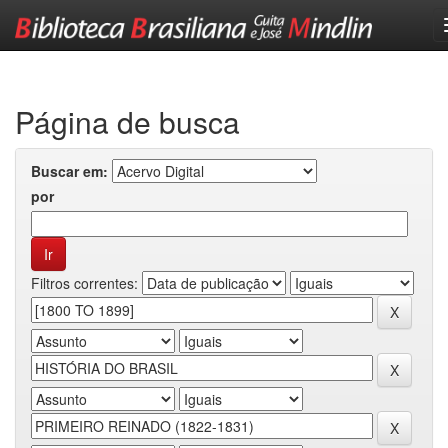
Skip
navigation
Página de busca
Buscar em:
por
Filtros correntes: