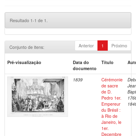
Resultado 1-1 de 1.
Anterior
1
Próximo
Conjunto de itens:
Pré-visualização
Data do
Título
Aut
documento
1839
Cérémonie
Debr
de sacre
Jea
de D.
Bapt
Pedro 1er.
176
Empereur
184
du Brésil :
à Rio de
Janeiro, le
1er.
Decembre