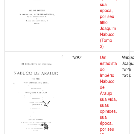
sua
época,
por seu
filho
Joaquim
Nabuco
(Tomo
2)
1897
Um
Nabuc
estadista
Joaqu
do
1849-
Império :
1910
Nabuco
de
Araujo :
sua vida,
suas
opiniões,
sua
época,
por seu