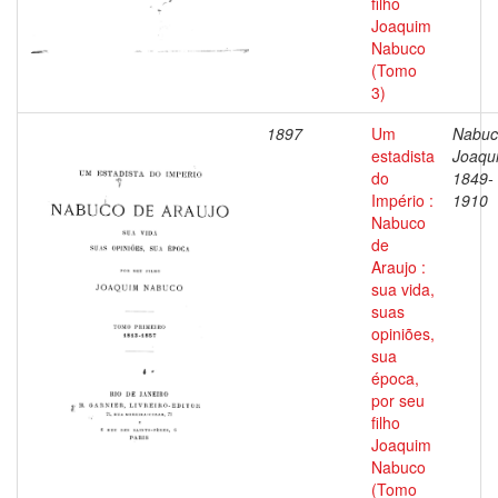
filho
Joaquim
Nabuco
(Tomo
3)
1897
Um
Nabuc
estadista
Joaqu
do
1849-
Império :
1910
Nabuco
de
Araujo :
sua vida,
suas
opiniões,
sua
época,
por seu
filho
Joaquim
Nabuco
(Tomo