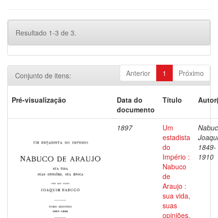
Resultado 1-3 de 3.
Anterior
1
Próximo
Conjunto de itens:
Pré-visualização
Data do
Título
Autor
documento
1897
Um
Nabuc
estadista
Joaqu
do
1849-
Império :
1910
Nabuco
de
Araujo :
sua vida,
suas
opiniões,