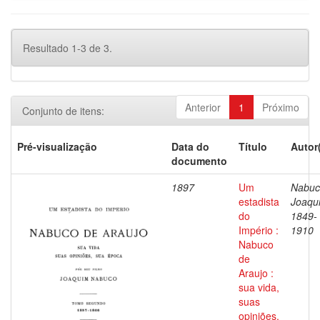
Resultado 1-3 de 3.
Anterior
1
Próximo
Conjunto de itens:
Pré-visualização
Data do
Título
Autor
documento
1897
Um
Nabuc
estadista
Joaqu
do
1849-
Império :
1910
Nabuco
de
Araujo :
sua vida,
suas
opiniões,