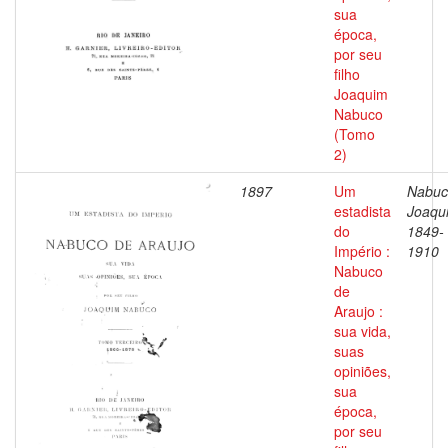
sua
época,
por seu
filho
Joaquim
Nabuco
(Tomo
2)
1897
Um
Nabuc
estadista
Joaqu
do
1849-
Império :
1910
Nabuco
de
Araujo :
sua vida,
suas
opiniões,
sua
época,
por seu