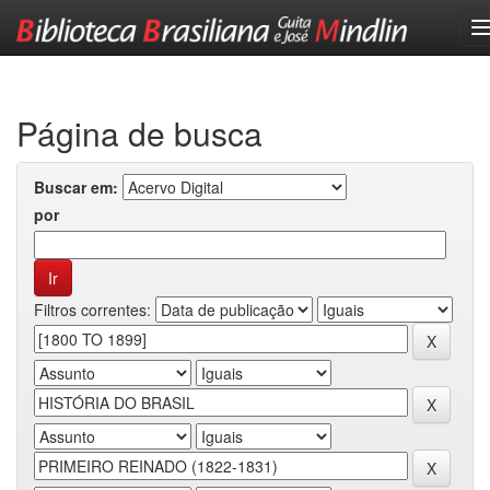
Skip
navigation
Página de busca
Buscar em:
por
Filtros correntes: