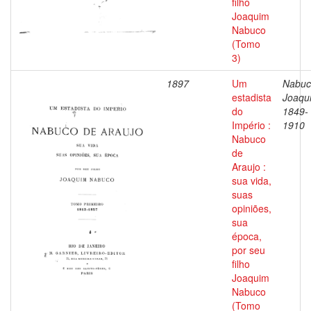
filho
Joaquim
Nabuco
(Tomo
3)
1897
Um
Nabuc
estadista
Joaqu
do
1849-
Império :
1910
Nabuco
de
Araujo :
sua vida,
suas
opiniões,
sua
época,
por seu
filho
Joaquim
Nabuco
(Tomo