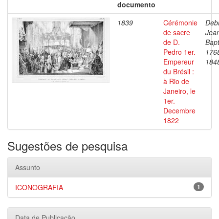
documento
1839
Cérémonie
Debr
de sacre
Jea
de D.
Bapt
Pedro 1er.
176
Empereur
184
du Brésil :
à Rio de
Janeiro, le
1er.
Decembre
1822
Sugestões de pesquisa
Assunto
ICONOGRAFIA
1
Data de Publicação