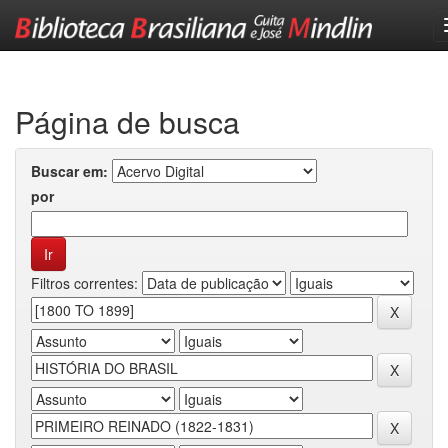
Skip
navigation
Página de busca
Buscar em:
por
Filtros correntes: