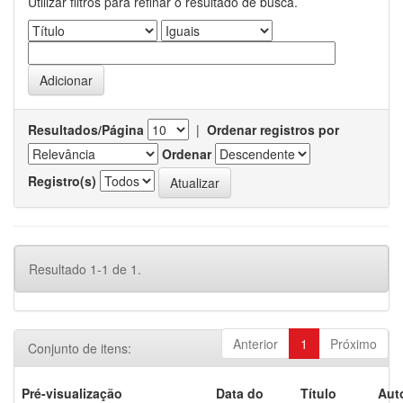
Utilizar filtros para refinar o resultado de busca.
Resultados/Página
|
Ordenar registros por
Ordenar
Registro(s)
Resultado 1-1 de 1.
Anterior
1
Próximo
Conjunto de itens:
Pré-visualização
Data do
Título
Aut