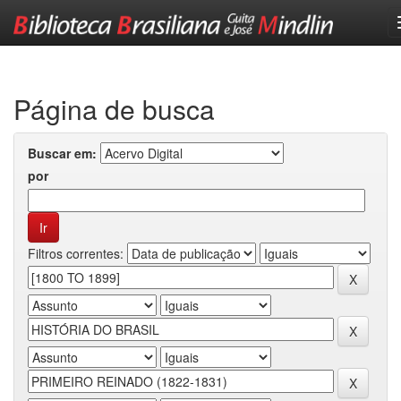
Skip
navigation
Página de busca
Buscar em:
por
Filtros correntes: