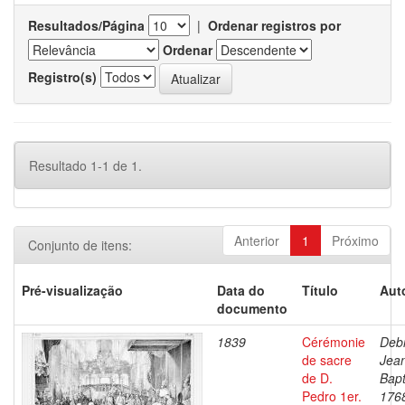
Resultados/Página
|
Ordenar registros por
Ordenar
Registro(s)
Resultado 1-1 de 1.
Anterior
1
Próximo
Conjunto de itens:
Pré-visualização
Data do
Título
Aut
documento
1839
Cérémonie
Debr
de sacre
Jea
de D.
Bapt
Pedro 1er.
176