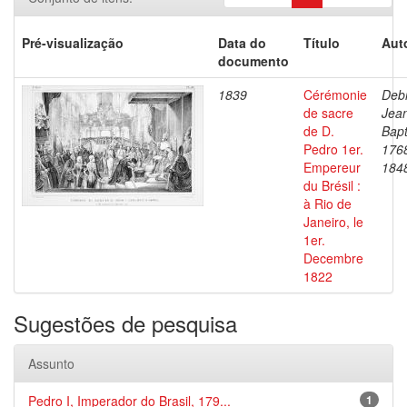
Pré-visualização
Data do
Título
Aut
documento
1839
Cérémonie
Debr
de sacre
Jea
de D.
Bapt
Pedro 1er.
176
Empereur
184
du Brésil :
à Rio de
Janeiro, le
1er.
Decembre
1822
Sugestões de pesquisa
Assunto
Pedro I, Imperador do Brasil, 179...
1