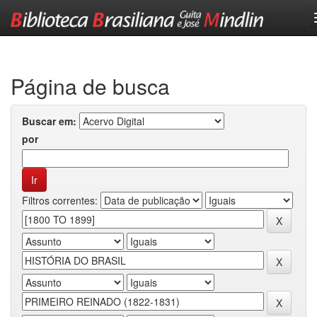
Skip
navigation
Página de busca
Buscar em:
por
Filtros correntes: