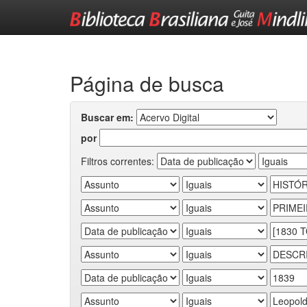
Skip
navigation
Página de busca
Buscar em:
por
Filtros correntes: