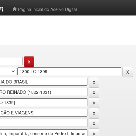
-->
Página inicial do Acervo Digital