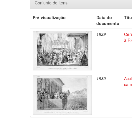
Conjunto de itens:
Pré-visualização
Data do
Títu
documento
1839
Céré
à Ri
1839
Acc
camp