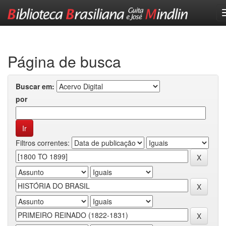
Skip
navigation
Página de busca
Buscar em:
por
Filtros correntes: