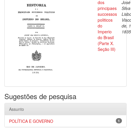
dos
José
principaes
Silva
successos
Lisb
politicos
Visc
do
de, 
Imperio
1835
do Brasil
(Parte X.
Seção III)
Sugestões de pesquisa
Assunto
POLÍTICA E GOVERNO
1