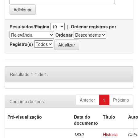
Resultados/Página
|
Ordenar registros por
Ordenar
Registro(s)
Resultado 1-1 de 1.
Anterior
1
Próximo
Conjunto de itens:
Pré-visualização
Data do
Título
Auto
documento
1830
Historia
Cairú