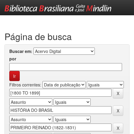
Skip
navigation
Página de busca
Buscar em:
por
Filtros correntes: