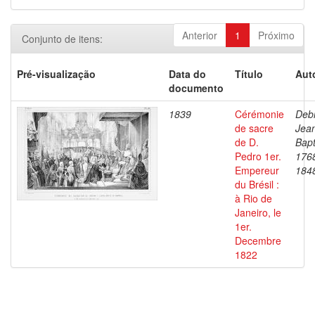
Anterior
1
Próximo
Conjunto de itens:
Pré-visualização
Data do
Título
Aut
documento
1839
Cérémonie
Debr
de sacre
Jea
de D.
Bapt
Pedro 1er.
176
Empereur
184
du Brésil :
à Rio de
Janeiro, le
1er.
Decembre
1822