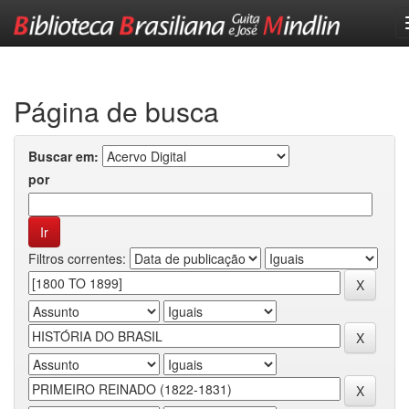
Skip
navigation
Página de busca
Buscar em:
por
Filtros correntes: