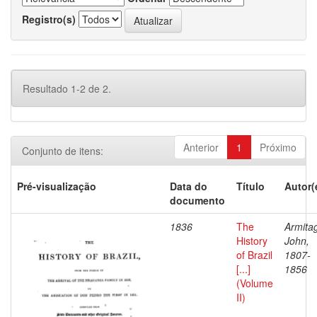
Registro(s)
Resultado 1-2 de 2.
Anterior
1
Próximo
Conjunto de itens:
Pré-visualização
Data do
Título
Autor(
documento
1836
The
Armita
History
John,
of Brazil
1807-
[...]
1856
(Volume
II)