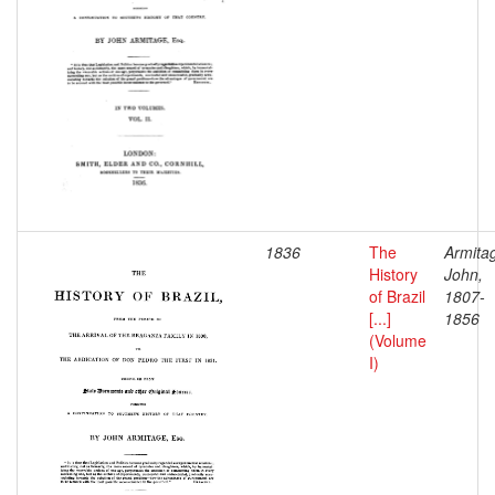
1836
The
Armita
History
John,
of Brazil
1807-
[...]
1856
(Volume
I)