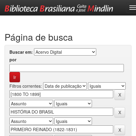
Skip
navigation
Página de busca
Buscar em:
por
Filtros correntes: