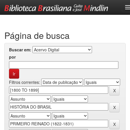
Skip
navigation
Página de busca
Buscar em:
por
Filtros correntes: