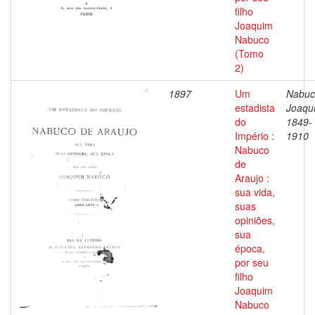
filho
Joaquim
Nabuco
(Tomo
2)
1897
Um
Nabuc
estadista
Joaqu
do
1849-
Império :
1910
Nabuco
de
Araujo :
sua vida,
suas
opiniões,
sua
época,
por seu
filho
Joaquim
Nabuco