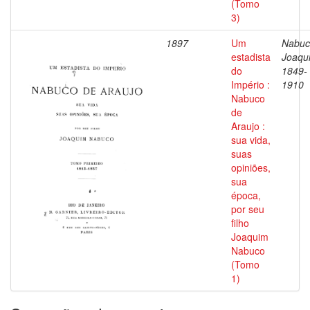
(Tomo
3)
1897
Um
Nabuc
estadista
Joaqu
do
1849-
Império :
1910
Nabuco
de
Araujo :
sua vida,
suas
opiniões,
sua
época,
por seu
filho
Joaquim
Nabuco
(Tomo
1)