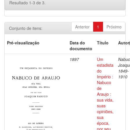
Resultado 1-3 de 3.
Anterior
1
Próximo
Conjunto de itens:
Pré-visualização
Data do
Título
Autor
documento
1897
Um
Nabuc
estadista
Joaqu
do
1849-
Império :
1910
Nabuco
de
Araujo :
sua vida,
suas
opiniões,
sua
época,
por seu