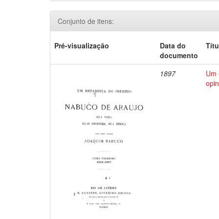
Conjunto de itens:
Pré-visualização
Data do
Títu
documento
1897
Um e
opin