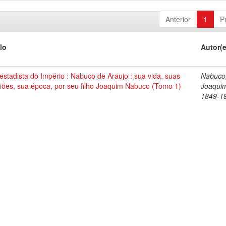
Anterior
1
P
lo
Autor(
stadista do Império : Nabuco de Araujo : sua vida, suas
Nabuco
iões, sua época, por seu filho Joaquim Nabuco (Tomo 1)
Joaqui
1849-1