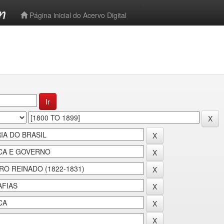
-->
Página inicial do Acervo Digital