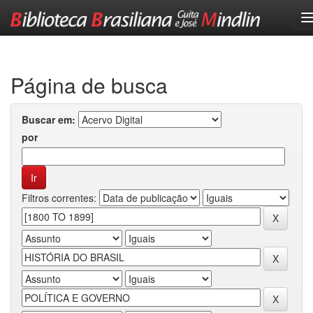
Skip
navigation
Página de busca
Buscar em:
por
Filtros correntes: