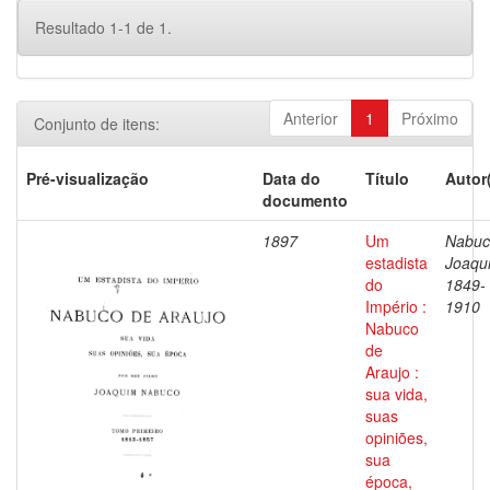
Resultado 1-1 de 1.
Anterior
1
Próximo
Conjunto de itens:
Pré-visualização
Data do
Título
Autor
documento
1897
Um
Nabuc
estadista
Joaqu
do
1849-
Império :
1910
Nabuco
de
Araujo :
sua vida,
suas
opiniões,
sua
época,