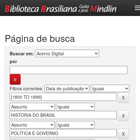
Skip
navigation
Página de busca
Buscar em:
por
Filtros correntes: