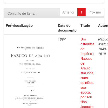
Anterior
1
Próximo
Conjunto de itens:
Pré-visualização
Data do
Título
Autor
documento
1897
Um
Nabuc
estadista
Joaqu
do
1849-
Império :
1910
Nabuco
de
Araujo :
sua vida,
suas
opiniões,
sua
época,
por seu
filho
Joaquim