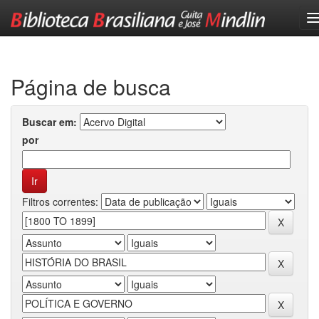
Skip
navigation
Página de busca
Buscar em:
por
Filtros correntes: