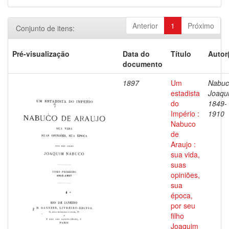
Anterior
1
Próximo
Conjunto de itens:
Pré-visualização
Data do
Título
Autor
documento
1897
Um
Nabuc
estadista
Joaqu
do
1849-
Império :
1910
Nabuco
de
Araujo :
sua vida,
suas
opiniões,
sua
época,
por seu
filho
Joaquim