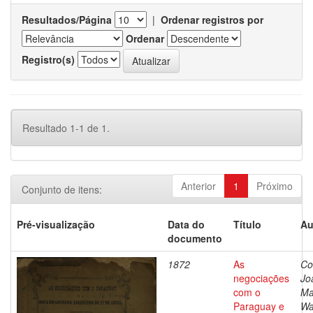
Resultados/Página
|
Ordenar registros por
Ordenar
Registro(s)
Resultado 1-1 de 1.
Anterior
1
Próximo
Conjunto de itens:
Pré-visualização
Data do
Título
Au
documento
1872
As
Co
negociações
Jo
com o
Ma
Paraguay e
Wa