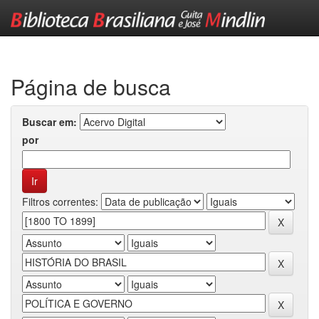
Skip
navigation
Página de busca
Buscar em:
por
Filtros correntes: